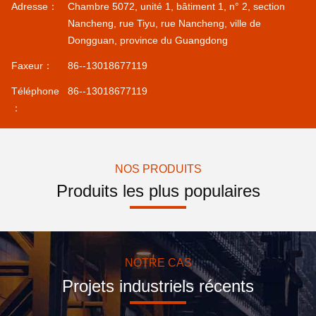
Adresse：
Chambre 5072, unité 1, bâtiment 1, n° 2, section
Nancheng, rue Tiyu, rue Nancheng, ville de
Dongguan, province du Guangdong
Faxeur：
86--13018677119
Téléphone
86--13018677119
：
NOS PRODUITS
Produits les plus populaires
NOTRE CAS
Projets industriels récents