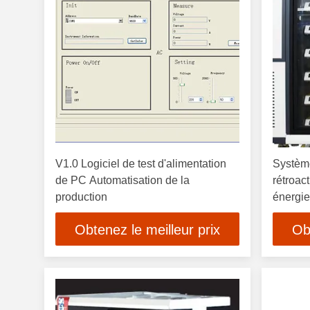
V1.0 Logiciel de test d'alimentation
Système
de PC Automatisation de la
rétroac
production
énergie
l'équip
Obtenez le meilleur prix
Ob
W/CH