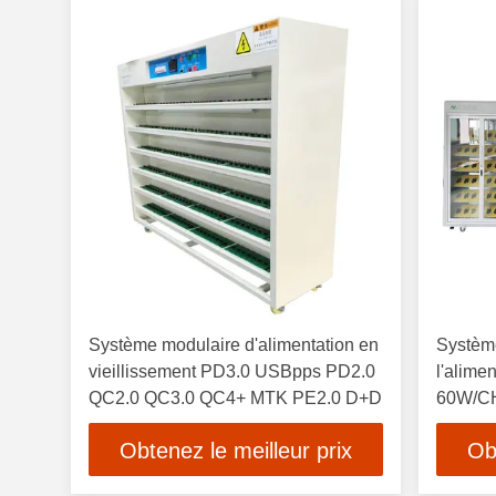
Système modulaire d'alimentation en
Système
vieillissement PD3.0 USBpps PD2.0
l'alime
QC2.0 QC3.0 QC4+ MTK PE2.0 D+D
60W/CH
charge
Obtenez le meilleur prix
Ob