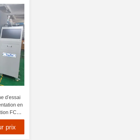
e d'essai
entation en
ation FCP
r prix