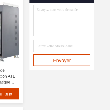
Envoyer
 de
ation ATE
atique
r prix