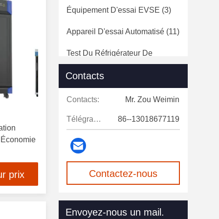
Équipement D'essai EVSE
(3)
Appareil D'essai Automatisé
(11)
Test Du Réfrigérateur De
Refroidissement
(10)
Contacts
Contacts:
Mr. Zou Weimin
Télégramme:
86--13018677119
ation
t Économie
Contactez-nous
r prix
maintenant
Envoyez-nous un mail.