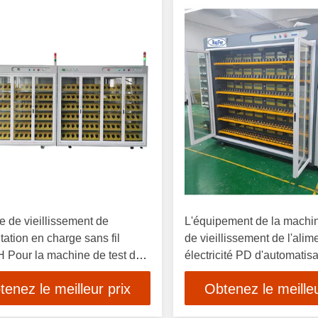
 de vieillissement de
L'équipement de la machin
ntation en charge sans fil
de vieillissement de l'alim
 Pour la machine de test du
électricité PD d'automatis
ur
SCP PD3.0
tenez le meilleur prix
Obtenez le meilleu