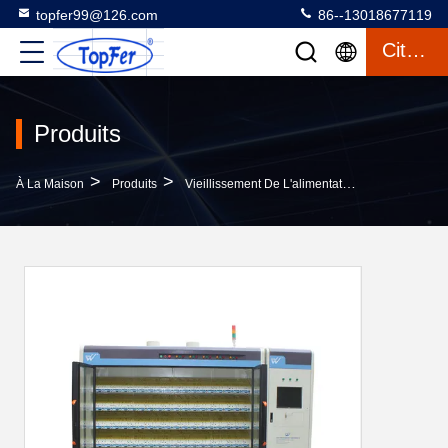
topfer99@126.com
86--13018677119
Citation
Produits
>
>
>
À La Maison
Produits
Vieillissement De L'alimentation Électrique