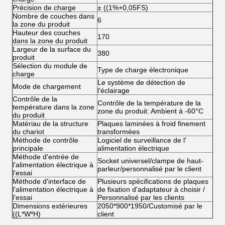
Précision de charge
± ((1%+0,05FS)
Nombre de couches dans
6
la zone du produit
Hauteur des couches
170
dans la zone du produit
Largeur de la surface du
380
produit
Sélection du module de
Type de charge électronique
charge
Le système de détection de
Mode de chargement
l'éclairage
Contrôle de la
Contrôle de la température de la
température dans la zone
zone du produit: Ambient à -60°C
du produit
Matériau de la structure
Plaques laminées à froid finement
du chariot
transformées
Méthode de contrôle
Logiciel de surveillance de l'
principale
alimentation électrique
Méthode d'entrée de
Socket universel/clampe de haut-
l'alimentation électrique à
parleur/personnalisé par le client
l'essai
Méthode d'interface de
Plusieurs spécifications de plaques
l'alimentation électrique à
de fixation d'adaptateur à choisir /
l'essai
Personnalisé par les clients
Dimensions extérieures
2050*900*1950/Customisé par le
((L*W*H)
client