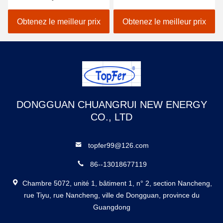
rétroaction de
vieillissement
vieillissement CC CV LED
Obtenez le meilleur prix
Obtenez le meilleur prix
DONGGUAN CHUANGRUI NEW ENERGY
CO., LTD
topfer99@126.com
86--13018677119
Chambre 5072, unité 1, bâtiment 1, n° 2, section Nancheng,
rue Tiyu, rue Nancheng, ville de Dongguan, province du
Guangdong