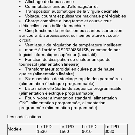
Affichage de la puissance
Commutateur unique d'allumage/arrêt
Transposition automatique de la virgule décimale
Voltage, courant et puissance maximale préréglables
Charge complète à long terme et court-circuit
d'étincelles sans brûler la machine
Cinq fonctions de protection puissantes: surtension,
sur courant, surpuissance, sur température et court-
circuit
Ventilateur de régulation de température intelligent
monté à l'arrière RS232/485/USB, commande par
logiciel informatique supérieur (facultatif)
Fonction de dissipation de chaleur unique du
tournesol (alimentation linéaire)
Transformateur toroïdal en cuivre pur de haute
qualité (alimentation linéaire)
Six ensembles de stockage rapide des paramètres
(alimentation électrique programmable)
Liste matérielle Sortie de séquence programmable
(alimentation électrique programmable)
Four-in-one: alimentation standard, alimentation
CNC, alimentation programmée, alimentation
programmée (alimentation programmée)
Les spécifications:
Le TPD-
Le TPD-
Le TPD-
Le TPD-
Modèle
1530
1560
9010
3030