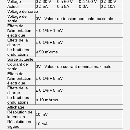
Voltage
0 à 30 V
0 à 60 V
0 à 100 V
0 à 30 V
Actuel
0 à 5A
0 à 5A
0-3A
0 à 10A
Voltage de sortie
Voltage de
0V - Valeur de tension nominale maximale
sortie
Effets de
l'alimentation
≤ 0,1% + 1 mV
électrique
Effets de la
≤ 0,1% + 5 mV
charge
Le bruit des
≤ 50 mVrms
ondulations
Sortie actuelle
Courant de
0V - Valeur de courant nominal maximale
sortie
Effets de
l'alimentation
≤ 0,1% + 5 mV
électrique
Effets de la
≤ 0,1% + 5 mV
charge
Le bruit des
≤ 10 mArms
ondulations
Affichage
Résolution de
10 mV
la tension
Résolution en
10 mA
vigueur