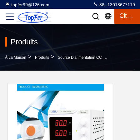
topfer99@126.com
86--13018677119
Citation
Produits
>
>
>
À La Maison
Produits
Source D'alimentation CC
L'alimentation E