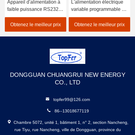
Appareil d'alimentation à
L'alimentation électrique
faible puissance RS232
variable programmable de
USB source
4000 W 2U
d'alimentation en courant
Obtenez le meilleur prix
Obtenez le meilleur prix
continu variable
DONGGUAN CHUANGRUI NEW ENERGY
CO., LTD
topfer99@126.com
86--13018677119
Chambre 5072, unité 1, bâtiment 1, n° 2, section Nancheng,
rue Tiyu, rue Nancheng, ville de Dongguan, province du