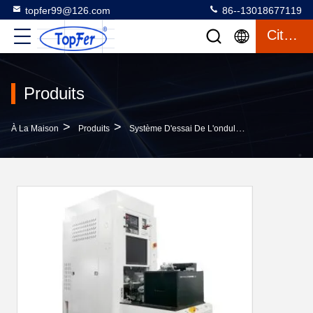
topfer99@126.com
86--13018677119
Citation
Produits
>
>
>
À La Maison
Produits
Système D'essai De L'onduleur
Système D'