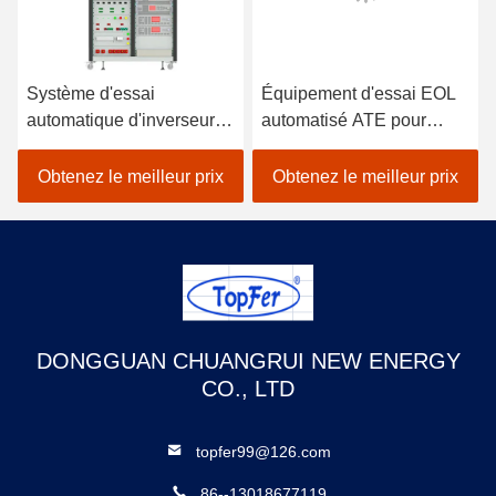
Système d'essai
Équipement d'essai EOL
automatique d'inverseur
automatisé ATE pour
de l'ATE
source d'alimentation
extérieure de stockage
Obtenez le meilleur prix
Obtenez le meilleur prix
d'énergie
DONGGUAN CHUANGRUI NEW ENERGY
CO., LTD
topfer99@126.com
86--13018677119