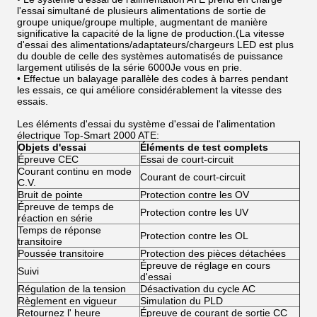
l'essai simultané de plusieurs alimentations de sortie de
groupe unique/groupe multiple, augmentant de manière
significative la capacité de la ligne de production.(La vitesse
d'essai des alimentations/adaptateurs/chargeurs LED est plus
du double de celle des systèmes automatisés de puissance
largement utilisés de la série 6000Je vous en prie.
• Effectue un balayage parallèle des codes à barres pendant
les essais, ce qui améliore considérablement la vitesse des
essais.
Les éléments d'essai du système d'essai de l'alimentation
électrique Top-Smart 2000 ATE:
Objets d'essai
Éléments de test complets
Épreuve CEC
Essai de court-circuit
Courant continu en mode
Courant de court-circuit
C.V.
Bruit de pointe
Protection contre les OV
Épreuve de temps de
Protection contre les UV
réaction en série
Temps de réponse
Protection contre les OL
transitoire
Poussée transitoire
Protection des pièces détachées
Épreuve de réglage en cours
Suivi
d'essai
Régulation de la tension
Désactivation du cycle AC
Règlement en vigueur
Simulation du PLD
Retournez l' heure
Épreuve de courant de sortie CC