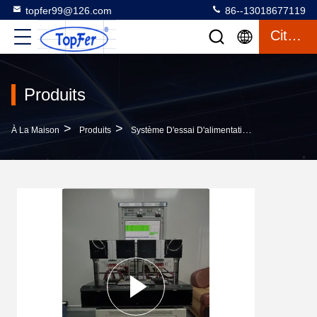
topfer99@126.com
86--13018677119
Citation
Produits
>
>
>
À La Maison
Produits
Système D'essai D'alimentation
Équipement