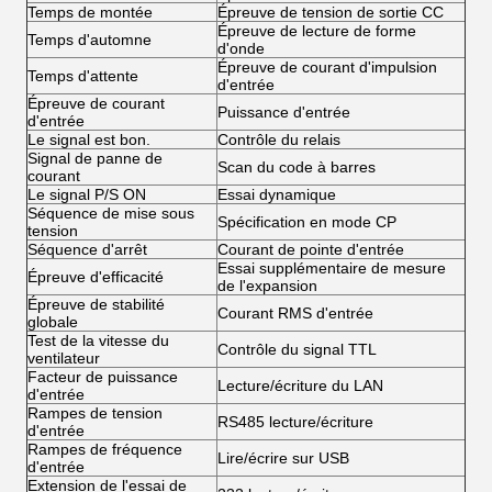
Temps de montée
Épreuve de tension de sortie CC
Épreuve de lecture de forme
Temps d'automne
d'onde
Épreuve de courant d'impulsion
Temps d'attente
d'entrée
Épreuve de courant
Puissance d'entrée
d'entrée
Le signal est bon.
Contrôle du relais
Signal de panne de
Scan du code à barres
courant
Le signal P/S ON
Essai dynamique
Séquence de mise sous
Spécification en mode CP
tension
Séquence d'arrêt
Courant de pointe d'entrée
Essai supplémentaire de mesure
Épreuve d'efficacité
de l'expansion
Épreuve de stabilité
Courant RMS d'entrée
globale
Test de la vitesse du
Contrôle du signal TTL
ventilateur
Facteur de puissance
Lecture/écriture du LAN
d'entrée
Rampes de tension
RS485 lecture/écriture
d'entrée
Rampes de fréquence
Lire/écrire sur USB
d'entrée
Extension de l'essai de