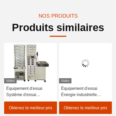
NOS PRODUITS
Produits similaires
Vidéo
Vidéo
Équipement d'essai
Équipement d'essai
Système d'essai
Énergie industrielle
d'alimentation du chargeur
Équipement ATE
haute tension Adaptateur
Équipement LED
Obtenez le meilleur prix
Obtenez le meilleur prix
d'alimentation ATS
Systèmes d'essai