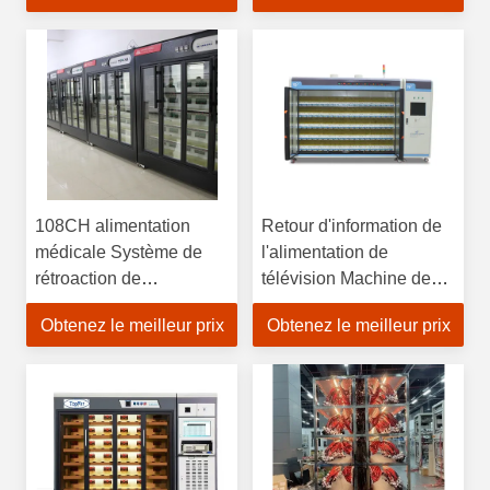
PE2.0,D+D
prie.0Je suis
QC3.0,QC4+, MTK
PE2.0,D+D
108CH alimentation
Retour d'information de
médicale Système de
l'alimentation de
rétroaction de
télévision Machine de
vieillissement CC CV
test du vieillissement CC
Obtenez le meilleur prix
Obtenez le meilleur prix
LED
CV LED PWM