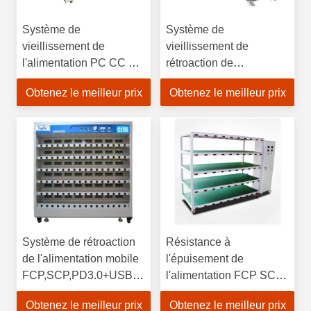
Système de
Système de
vieillissement de
vieillissement de
l'alimentation PC CC CV
rétroaction de
pour la machine de test
l'alimentation par
Obtenez le meilleur prix
Obtenez le meilleur prix
automatique
onduleur CC CP pour
l'équipement de test
automatique ATE
Système de rétroaction
Résistance à
de l'alimentation mobile
l'épuisement de
FCP,SCP,PD3.0+USBpps,PD2.0Je
l'alimentation FCP SCP
vous en prie.0Je suis
PD3.0+USBpps
Obtenez le meilleur prix
Obtenez le meilleur prix
QC3.0,QC4+, MTK
PD2.0Je vous en