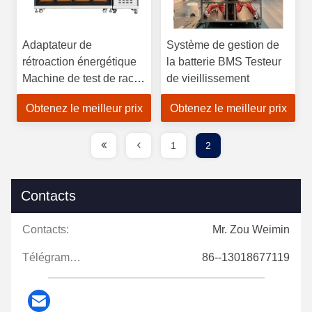
Adaptateur de
Système de gestion de
rétroaction énergétique
la batterie BMS Testeur
Machine de test de rack
de vieillissement
de vieillissement FCP
Obtenez le meilleur prix
Obtenez le meilleur prix
SCP PD3.0+USBpps
1
2
Contacts
Contacts:
Mr. Zou Weimin
Télégramme:
86--13018677119